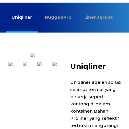
Uniqliner
RuggedPro
Liner Jacket
L
Uniqliner
Uniqliner adalah solusi
selimut termal yang
bekerja seperti
kantong di dalam
kontainer. Bahan
Proliner yang reflektif
terbukti mengurangi