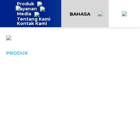
Produk
Layanan
BAHASA
Media
Tentang Kami
Kontak Kami
Kembali
PRODUK
Solusi untuk kargo
yang lengkap dan
terpercaya
Pelindung termal yang menciptakan standard baru
dalam industri ekspor/impor.