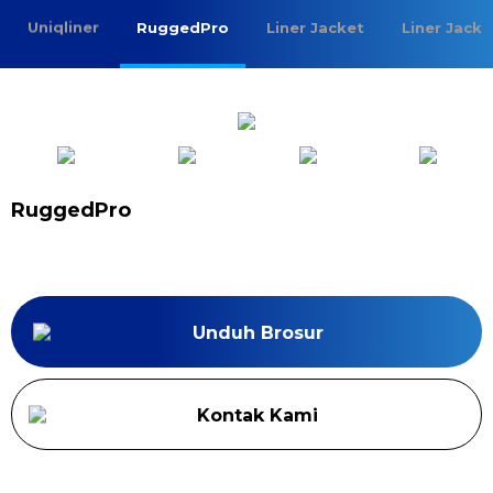
Uniqliner
RuggedPro
Liner Jacket
Liner Jack
RuggedPro
Unduh Brosur
Kontak Kami