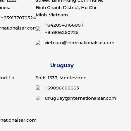
ti, 1225
Street, Binh Hung Commune,
ines.
Binh Chanh District, Ho Chi
Minh, Vietnam
/
+639177070324
+842854316680
/
rnationalsar.com
+84906250725
vietnam@internationalsar.com
Uruguay
Ind. La
Solís 1533, Montevideo.
+59896666663
uruguay@internationalsar.com
nationalsar.com