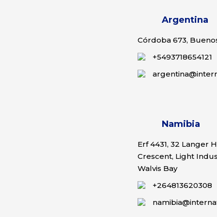
Argentina
Córdoba 673, Buenos
+5493718654121
argentina@inter
Namibia
Erf 4431, 32 Langer H
Crescent, Light Indus
Walvis Bay
+264813620308
namibia@interna