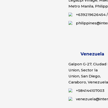
Legazpi Village, Maka
Metro Manila, Philipp
+639219626454
philippines@inte
Venezuela
Galpon G-27, Ciudad 
Union, Sector la
Union, San Diego,
Caraboro, Venezuela
+584144107003
venezuela@inter