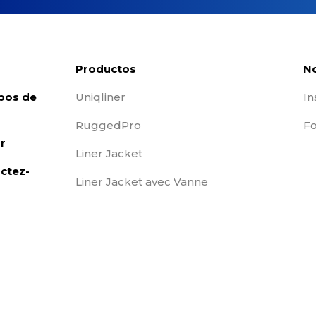
Productos
No
pos de
Uniqliner
In
RuggedPro
Fo
r
Liner Jacket
ctez-
Liner Jacket avec Vanne