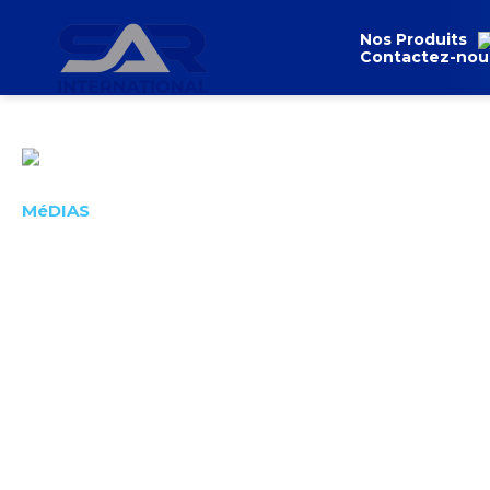
Nos Produits
Contactez-nou
dos
MéDIAS
Retrouvez ici toutes nos
produits.
Pour plus d'informations, veuillez nous contacter en ut
Livechat.