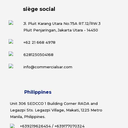
siège social
Jl. Pluit Karang Utara No.75A RT.12/RW.3
Pluit Penjaringan, Jakarta Utara - 14450
+62 21 668 4978
6281250504168
info@commercialsar.com
Philippines
Unit 306 SEDCCO 1 Building Corner RADA and
Legazpi Sts. Legazpi Village, Makati, 1225 Metro
Manila, Philippines.
+639219626454
/
+639177070324